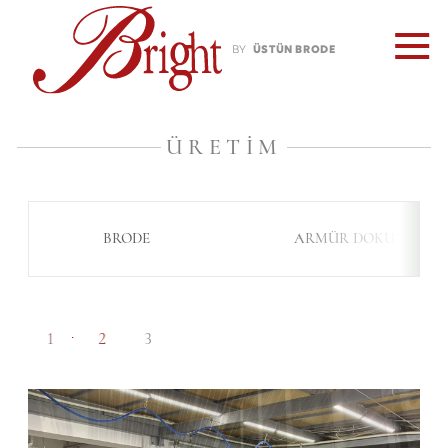
BY
ÜSTÜN BRODE
ÜRETIM
BRODE
ARMÜR DOKUMA
1
2
3